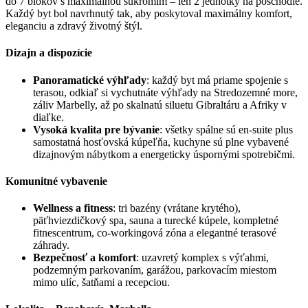
do 7 blokov s maximálnou súkromím – len 2 jednotky na poschodie.
Každý byt bol navrhnutý tak, aby poskytoval maximálny komfort,
eleganciu a zdravý životný štýl.
Dizajn a dispozície
Panoramatické výhľady
: každý byt má priame spojenie s
terasou, odkiaľ si vychutnáte výhľady na Stredozemné more,
záliv Marbelly, až po skalnatú siluetu Gibraltáru a Afriky v
diaľke.
Vysoká kvalita pre bývanie
: všetky spálne sú en-suite plus
samostatná hosťovská kúpeľňa, kuchyne sú plne vybavené
dizajnovým nábytkom a energeticky úspornými spotrebičmi.
Komunitné vybavenie
Wellness a fitness
: tri bazény (vrátane krytého),
päťhviezdičkový spa, sauna a turecké kúpele, kompletné
fitnescentrum, co-workingová zóna a elegantné terasové
záhrady.
Bezpečnosť a komfort
: uzavretý komplex s výťahmi,
podzemným parkovaním, garážou, parkovacím miestom
mimo ulíc, šatňami a recepciou.