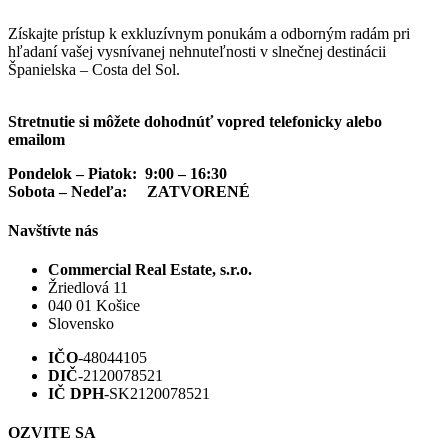
Získajte prístup k exkluzívnym ponukám a odborným radám pri
hľadaní vašej vysnívanej nehnuteľnosti v slnečnej destinácii
Španielska – Costa del Sol.
Stretnutie si môžete dohodnúť vopred telefonicky alebo
emailom
Pondelok – Piatok: 9:00 – 16:30
Sobota – Nedeľa: ZATVORENÉ
Navštívte nás
Commercial Real Estate, s.r.o.
Žriedlová 11
040 01 Košice
Slovensko
IČO
-48044105
DIČ
-2120078521
IČ DPH
-SK2120078521
OZVITE SA