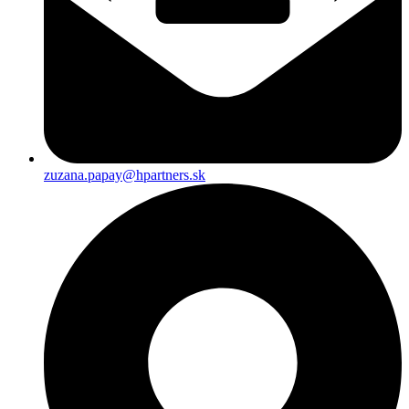
zuzana.papay@hpartners.sk