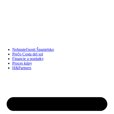
Preskočiť
na
obsah
Nehnuteľnosti Španielsko
Prečo Costa del sol
Financie a poplatky
Proces kúpy
H&Partners