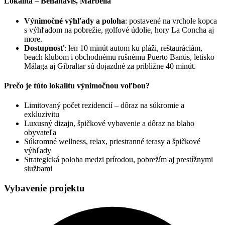
Lokalita – Benahavís, Marbella
Výnimočné výhľady a poloha
: postavené na vrchole kopca
s výhľadom na pobrežie, golfové údolie, hory La Concha aj
more.
Dostupnosť
: len 10 minút autom ku pláži, reštauráciám,
beach klubom i obchodnému rušnému Puerto Banús, letisko
Málaga aj Gibraltar sú dojazdné za približne 40 minút.
Prečo je túto lokalitu výnimočnou voľbou?
Limitovaný počet rezidencií – dôraz na súkromie a
exkluzivitu
Luxusný dizajn, špičkové vybavenie a dôraz na blaho
obyvateľa
Súkromné wellness, relax, priestranné terasy a špičkové
výhľady
Strategická poloha medzi prírodou, pobrežím aj prestížnymi
službami
Vybavenie projektu