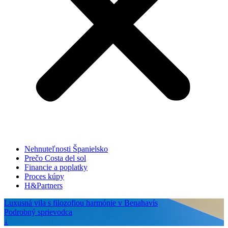
Nehnuteľnosti Španielsko
Prečo Costa del sol
Financie a poplatky
Proces kúpy
H&Partners
Luxusná vila s filozofiou harmónie v Benahavís
Podrobný sprievodca
↓