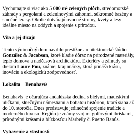
Vychutnajte si viac ako
5 000 m² zelených plôch
, stredomorské
záhrady s pergolami a zeleninovými záhonmi, súkromné bazény a
slnečné terasy. Okolie dotvárajú ovocné stromy, kvety a lesy –
ideálne miesto na oddych a spojenie s prírodou.
Vila a jej dizajn
Tento výnimočný dom navrhlo prestížne architektonické štúdio
González & Jacobson
, ktoré kladie dôraz na prirodzené materiály,
teplo domova a nadčasovú architektúru. Exteriéry a záhrady sú
dielom
Laure Pou
, známej krajinnárky, ktorá prináša krásu,
inováciu a ekologickú zodpovednosť.
Lokalita – Benahavís
Benahavís je očarujúca andalúzska dedina s bielymi, maurskými
uličkami, slnečnými námestiami a bohatou históriou, ktorá siaha až
do 10. storočia. Dnes predstavuje jedinečné spojenie tradície a
moderného luxusu. Región je známy svojimi golfovými ihriskami,
prírodnými krásami a blízkosťou Marbelly či Puerto Banús.
Vybavenie a vlastnosti