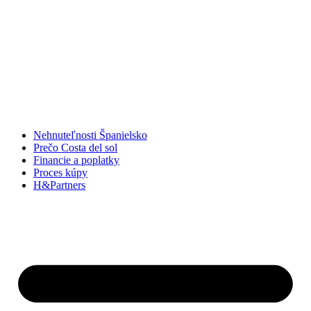
Preskočiť
na
obsah
Nehnuteľnosti Španielsko
Prečo Costa del sol
Financie a poplatky
Proces kúpy
H&Partners