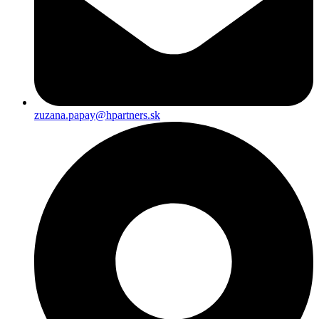
zuzana.papay@hpartners.sk