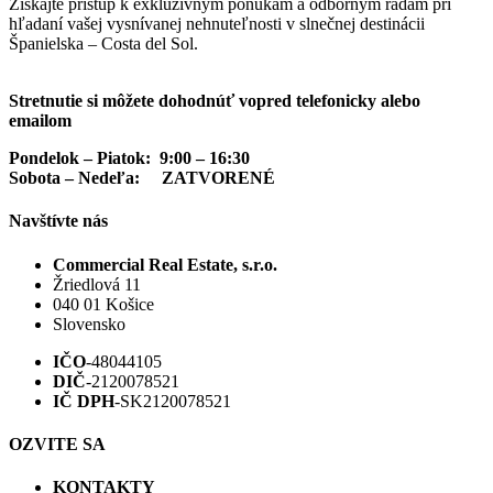
Získajte prístup k exkluzívnym ponukám a odborným radám pri
hľadaní vašej vysnívanej nehnuteľnosti v slnečnej destinácii
Španielska – Costa del Sol.
Stretnutie si môžete dohodnúť vopred telefonicky alebo
emailom
Pondelok – Piatok: 9:00 – 16:30
Sobota – Nedeľa: ZATVORENÉ
Navštívte nás
Commercial Real Estate, s.r.o.
Žriedlová 11
040 01 Košice
Slovensko
IČO
-48044105
DIČ
-2120078521
IČ DPH
-SK2120078521
OZVITE SA
KONTAKTY